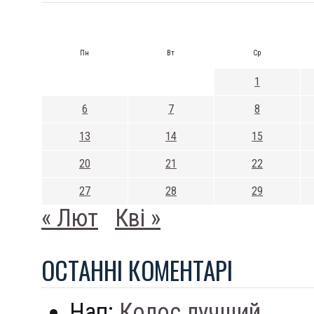
Пн
Вт
Ср
1
6
7
8
13
14
15
20
21
22
27
28
29
« Лют
Кві »
ОСТАННI КОМЕНТАРI
Нап:
Колос лучший...