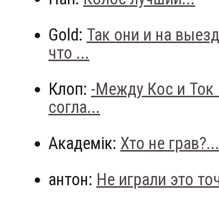
Gold:
Так они и на выез
что ...
Клоп:
-Между Кос и Ток
согла...
Академік:
Хто не грав?..
антон:
Не играли это точн