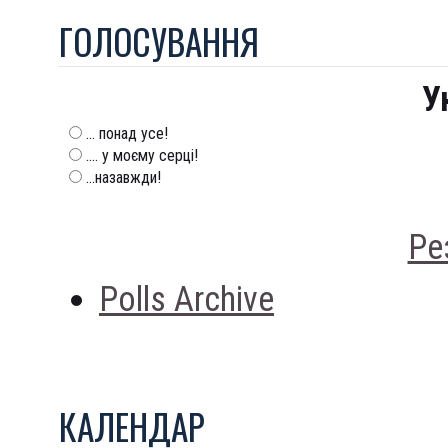
ГОЛОСУВАННЯ
У
... понад усе!
.... у моєму серці!
...назавжди!
Ре
Polls Archive
КАЛЕНДАР