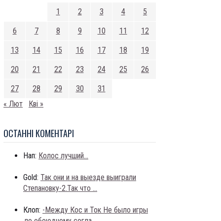
1
2
3
4
5
6
7
8
9
10
11
12
13
14
15
16
17
18
19
20
21
22
23
24
25
26
27
28
29
30
31
« Лют
Кві »
ОСТАННI КОМЕНТАРI
Нап:
Колос лучший...
Gold:
Так они и на выезде выиграли
Степановку-2.Так что ...
Клоп:
-Между Кос и Ток Не было игры
,по обоюдному согла...