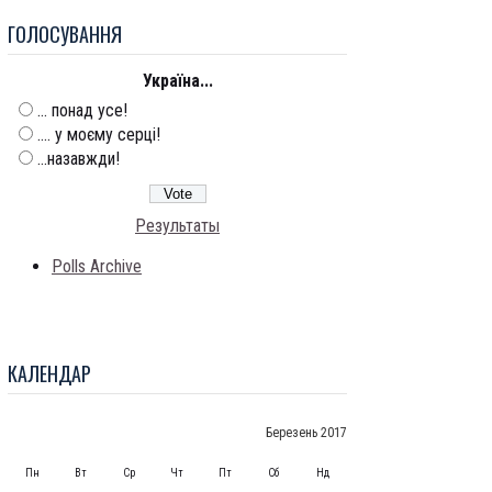
ГОЛОСУВАННЯ
Україна...
... понад усе!
.... у моєму серці!
...назавжди!
Результаты
Polls Archive
КАЛЕНДАР
Березень 2017
Пн
Вт
Ср
Чт
Пт
Сб
Нд