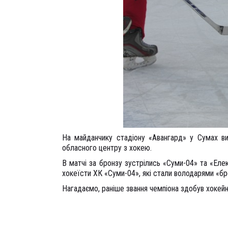
На майданчику стадіону «Авангард» у Сумах ви
обласного центру з хокею.
В матчі за бронзу зустрілись «Суми-04» та «Еле
хокеїсти ХК «Суми-04», які стали володарями «б
Нагадаємо, раніше звання чемпіона здобув хокейн