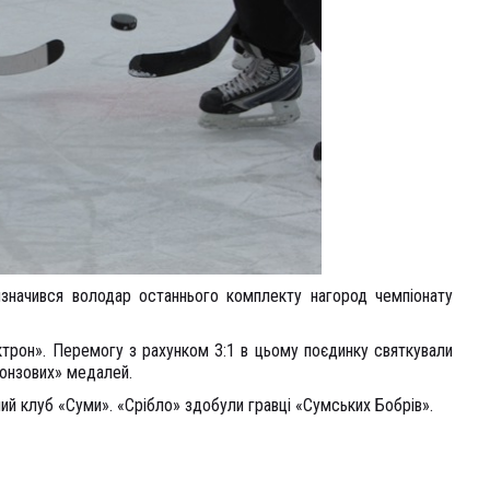
значився володар останнього комплекту нагород чемпіонату
ктрон». Перемогу з рахунком 3:1 в цьому поєдинку святкували
ронзових» медалей.
ий клуб «Суми». «Срібло» здобули гравці «Сумських Бобрів».