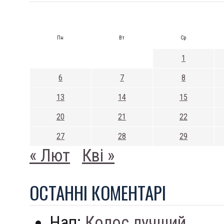
Пн
Вт
Ср
1
6
7
8
13
14
15
20
21
22
27
28
29
« Лют
Кві »
ОСТАННI КОМЕНТАРI
Нап:
Колос лучший...