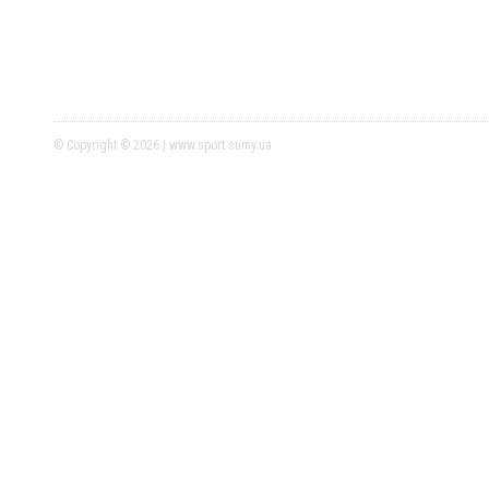
© Copyright © 2026 | www.sport.sumy.ua