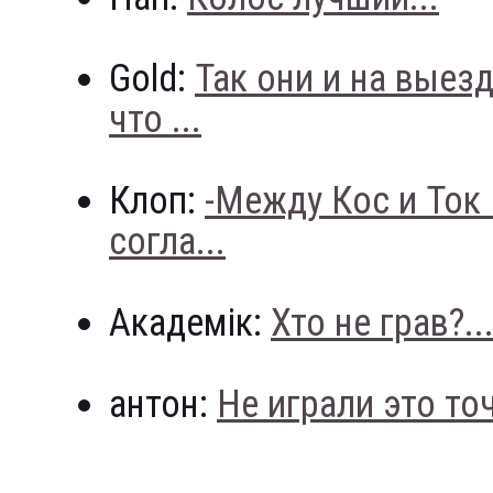
Gold:
Так они и на выез
что ...
Клоп:
-Между Кос и Ток
согла...
Академік:
Хто не грав?..
антон:
Не играли это точн