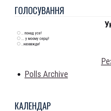
ГОЛОСУВАННЯ
У
... понад усе!
.... у моєму серці!
...назавжди!
Ре
Polls Archive
КАЛЕНДАР