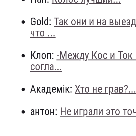
Gold:
Так они и на выез
что ...
Клоп:
-Между Кос и Ток
согла...
Академік:
Хто не грав?..
антон:
Не играли это точн