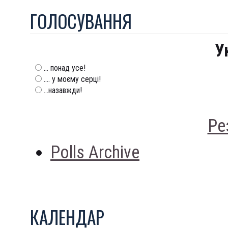
ГОЛОСУВАННЯ
У
... понад усе!
.... у моєму серці!
...назавжди!
Ре
Polls Archive
КАЛЕНДАР