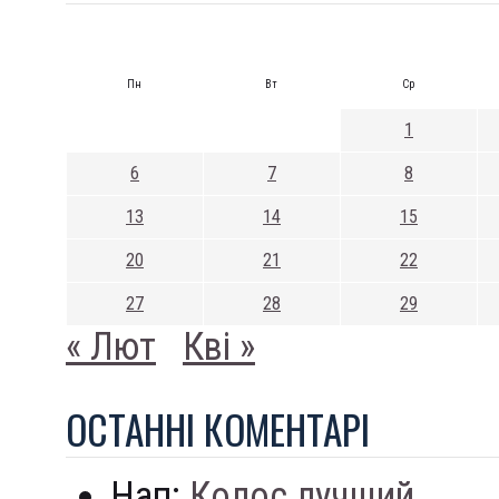
Пн
Вт
Ср
1
6
7
8
13
14
15
20
21
22
27
28
29
« Лют
Кві »
ОСТАННI КОМЕНТАРI
Нап:
Колос лучший...