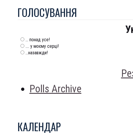
ГОЛОСУВАННЯ
У
... понад усе!
.... у моєму серці!
...назавжди!
Ре
Polls Archive
КАЛЕНДАР