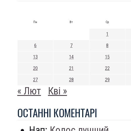
Пн
Вт
Ср
1
6
7
8
13
14
15
20
21
22
27
28
29
« Лют
Кві »
ОСТАННI КОМЕНТАРI
Нап:
Колос лучший...