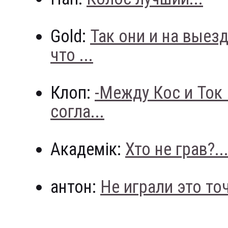
Gold:
Так они и на выез
что ...
Клоп:
-Между Кос и Ток
согла...
Академік:
Хто не грав?..
антон:
Не играли это точн