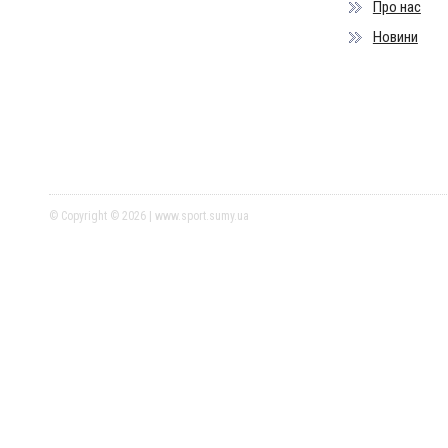
Про нас
Новини
© Copyright © 2026 | www.sport.sumy.ua