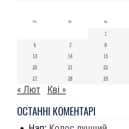
Пн
Вт
Ср
1
6
7
8
13
14
15
20
21
22
27
28
29
« Лют
Кві »
ОСТАННI КОМЕНТАРI
Нап:
Колос лучший...