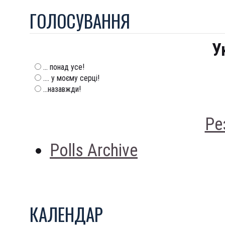
ГОЛОСУВАННЯ
У
... понад усе!
.... у моєму серці!
...назавжди!
Ре
Polls Archive
КАЛЕНДАР