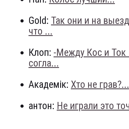
Gold:
Так они и на выез
что ...
Клоп:
-Между Кос и Ток
согла...
Академік:
Хто не грав?..
антон:
Не играли это точн