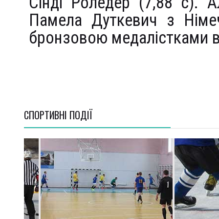
Сінді Роледер (7,88 с). А
Памела Дуткевич з Німеч
бронзовою медалістками в
СПОРТИВНI ПОДІЇ