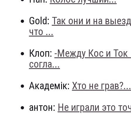
Gold:
Так они и на выез
что ...
Клоп:
-Между Кос и Ток
согла...
Академік:
Хто не грав?..
антон:
Не играли это точн