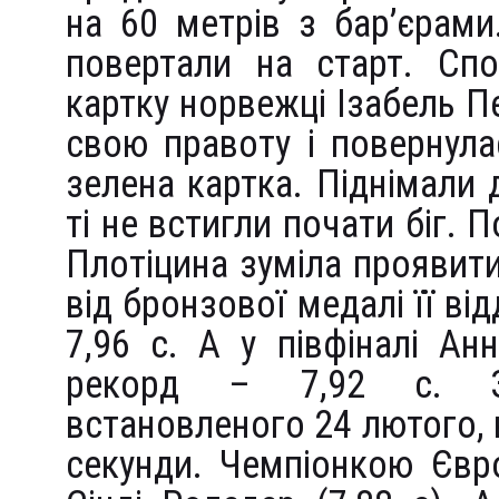
на 60 метрів з бар’єрами
повертали на старт. Спо
картку норвежці Ізабель П
свою правоту і повернула
зелена картка. Піднімали д
ті не встигли почати біг. 
Плотіцина зуміла проявити с
від бронзової медалі її ві
7,96 с. А у півфіналі А
рекорд – 7,92 с. З 
встановленого 24 лютого, 
секунди. Чемпіонкою Євр