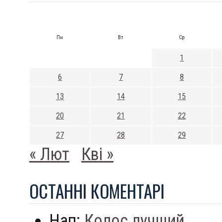
Пн
Вт
Ср
1
6
7
8
13
14
15
20
21
22
27
28
29
« Лют
Кві »
ОСТАННI КОМЕНТАРI
Нап:
Колос лучший...