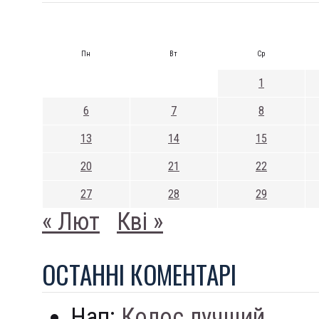
Пн
Вт
Ср
1
6
7
8
13
14
15
20
21
22
27
28
29
« Лют
Кві »
ОСТАННI КОМЕНТАРI
Нап:
Колос лучший...