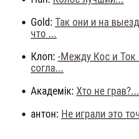
Gold:
Так они и на выез
что ...
Клоп:
-Между Кос и Ток
согла...
Академік:
Хто не грав?..
антон:
Не играли это точн