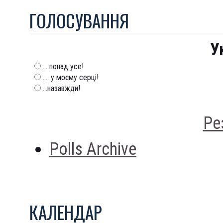
ГОЛОСУВАННЯ
У
... понад усе!
.... у моєму серці!
...назавжди!
Ре
Polls Archive
КАЛЕНДАР