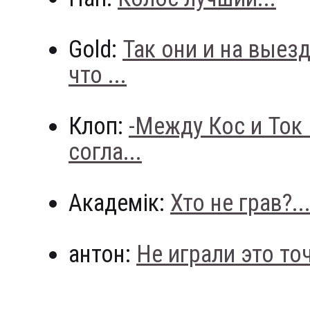
Gold:
Так они и на выез
что ...
Клоп:
-Между Кос и Ток
согла...
Академік:
Хто не грав?..
антон:
Не играли это точн