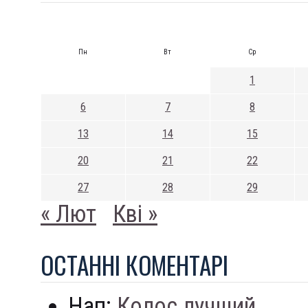
Пн
Вт
Ср
1
6
7
8
13
14
15
20
21
22
27
28
29
« Лют
Кві »
ОСТАННI КОМЕНТАРI
Нап:
Колос лучший...