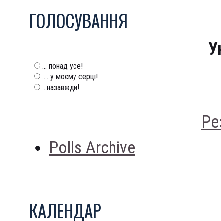
ГОЛОСУВАННЯ
У
... понад усе!
.... у моєму серці!
...назавжди!
Ре
Polls Archive
КАЛЕНДАР