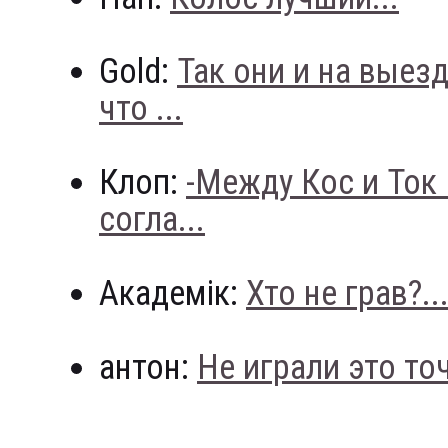
Gold:
Так они и на выез
что ...
Клоп:
-Между Кос и Ток
согла...
Академік:
Хто не грав?..
антон:
Не играли это точн