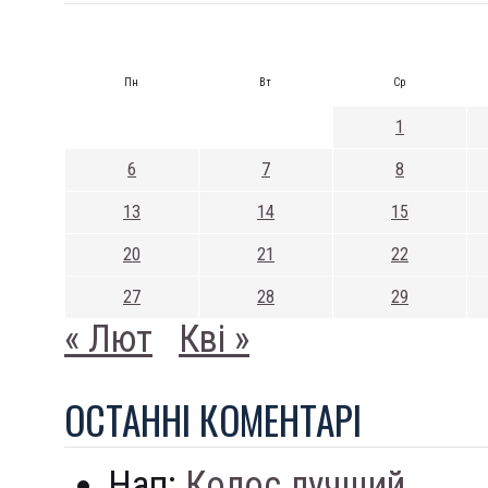
Пн
Вт
Ср
1
6
7
8
13
14
15
20
21
22
27
28
29
« Лют
Кві »
ОСТАННI КОМЕНТАРI
Нап:
Колос лучший...