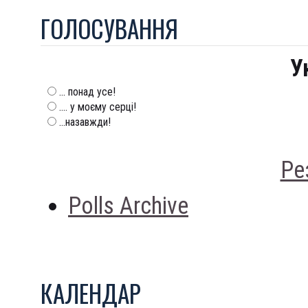
ГОЛОСУВАННЯ
У
... понад усе!
.... у моєму серці!
...назавжди!
Ре
Polls Archive
КАЛЕНДАР