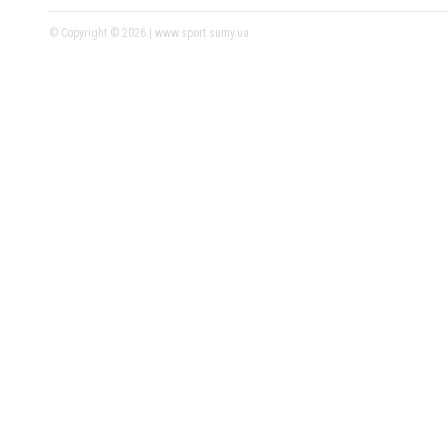
© Copyright © 2026 | www.sport.sumy.ua