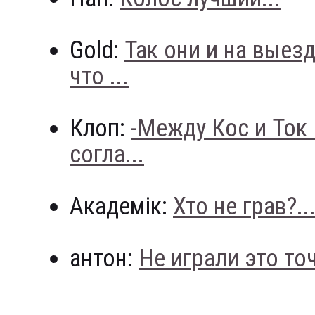
Gold:
Так они и на выез
что ...
Клоп:
-Между Кос и Ток
согла...
Академік:
Хто не грав?..
антон:
Не играли это точн