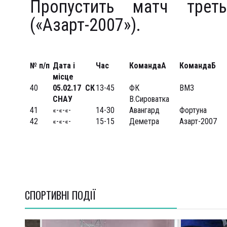
Пропустить матч тре
(«Азарт-2007»).
№ п/п
Дата і
Час
Команда
А
Команда
Б
місце
40
05
.02.17
СК
13-45
ФК
ВМЗ
СНАУ
В.Сироватка
41
«-«-«-
14-30
Авангард
Фортуна
42
«-«-«-
15-15
Деметра
Азарт-2007
СПОРТИВНI ПОДІЇ