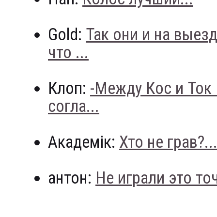
Gold:
Так они и на выез
что ...
Клоп:
-Между Кос и Ток
согла...
Академік:
Хто не грав?..
антон:
Не играли это точн