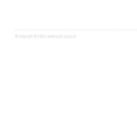
© Copyright © 2026 | www.sport.sumy.ua