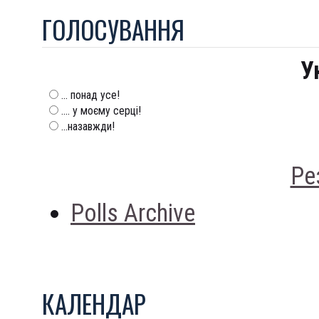
ГОЛОСУВАННЯ
У
... понад усе!
.... у моєму серці!
...назавжди!
Ре
Polls Archive
КАЛЕНДАР