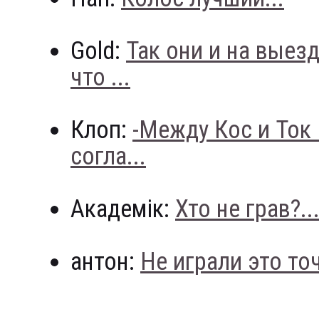
Gold:
Так они и на выез
что ...
Клоп:
-Между Кос и Ток
согла...
Академік:
Хто не грав?..
антон:
Не играли это точн