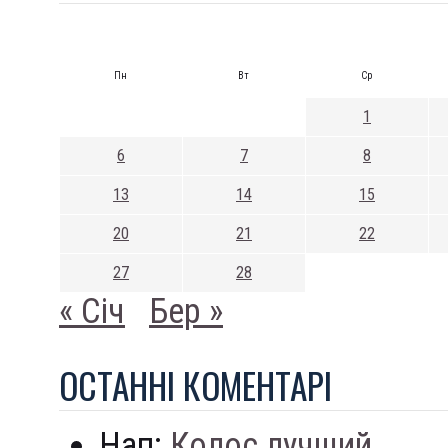
Пн
Вт
Ср
1
6
7
8
13
14
15
20
21
22
27
28
« Січ
Бер »
ОСТАННI КОМЕНТАРI
Нап:
Колос лучший...