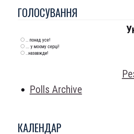
ГОЛОСУВАННЯ
У
... понад усе!
.... у моєму серці!
...назавжди!
Ре
Polls Archive
КАЛЕНДАР