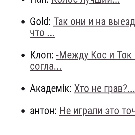
Gold:
Так они и на выез
что ...
Клоп:
-Между Кос и Ток
согла...
Академік:
Хто не грав?..
антон:
Не играли это точн