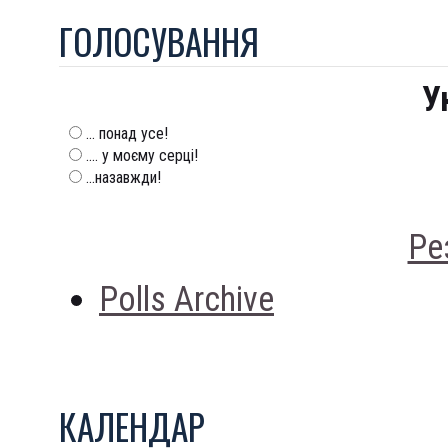
ГОЛОСУВАННЯ
У
... понад усе!
.... у моєму серці!
...назавжди!
Ре
Polls Archive
КАЛЕНДАР