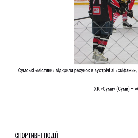
Сумські «містяни» відкрили рахунок в зустрічі зі «скіфами»
ХК «Суми» (Суми) –
«
СПОРТИВНI ПОДІЇ