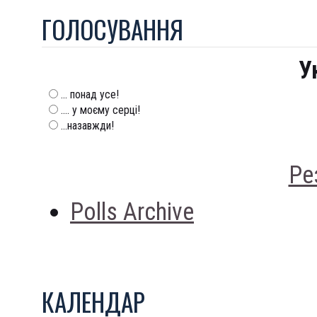
ГОЛОСУВАННЯ
У
... понад усе!
.... у моєму серці!
...назавжди!
Ре
Polls Archive
КАЛЕНДАР