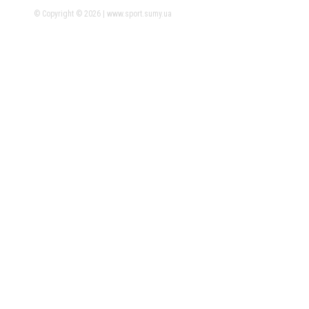
© Copyright © 2026 | www.sport.sumy.ua