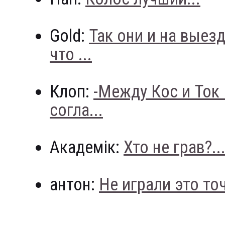
Gold:
Так они и на выез
что ...
Клоп:
-Между Кос и Ток
согла...
Академік:
Хто не грав?..
антон:
Не играли это точн