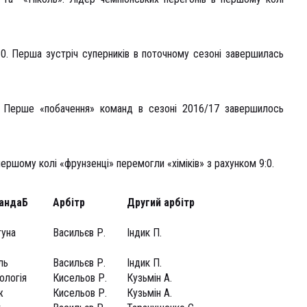
30. Перша зустріч суперників в поточному сезоні завершилась
 Перше «побачення» команд в сезоні 2016/17 завершилось
ершому колі «фрунзенці» перемогли «хіміків» з рахунком 9:0.
анда
Б
Арбітр
Другий арбітр
уна
Васильєв Р.
Індик П.
ль
Васильєв Р.
Індик П.
ологія
Кисельов Р.
Кузьмін А.
ж
Кисельов Р.
Кузьмін А.