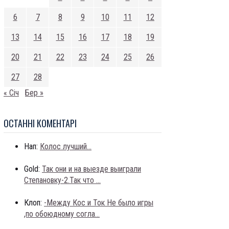
6
7
8
9
10
11
12
13
14
15
16
17
18
19
20
21
22
23
24
25
26
27
28
« Січ
Бер »
ОСТАННI КОМЕНТАРI
Нап:
Колос лучший...
Gold:
Так они и на выезде выиграли
Степановку-2.Так что ...
Клоп:
-Между Кос и Ток Не было игры
,по обоюдному согла...