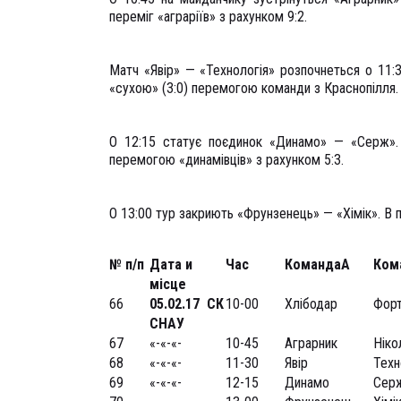
переміг «аграріїв» з рахунком 9:2.
Матч «Явір» — «Технологія» розпочнеться о 11:
«сухою» (3:0) перемогою команди з Краснопілля.
О 12:15 статує поєдинок «Динамо» — «Серж».
перемогою «динамівців» з рахунком 5:3.
О 13:00 тур закриють «Фрунзенець» — «Хімік». В п
№ п/п
Дата и
Час
Команда
А
Ком
місце
66
05
.02.17
СК
10-00
Хлібодар
Форт
СНАУ
67
«-«-«-
10-45
Аграрник
Ніко
68
«-«-«-
11-30
Явір
Техн
69
«-«-«-
12-15
Динамо
Сер