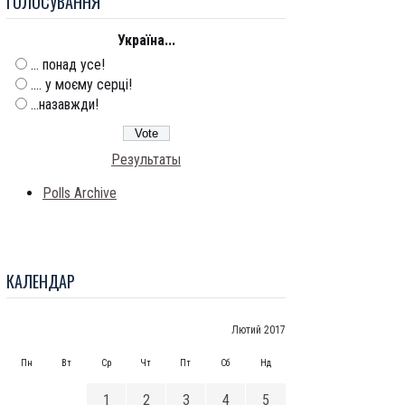
ГОЛОСУВАННЯ
Україна...
... понад усе!
.... у моєму серці!
...назавжди!
Результаты
Polls Archive
КАЛЕНДАР
Лютий 2017
Пн
Вт
Ср
Чт
Пт
Сб
Нд
1
2
3
4
5