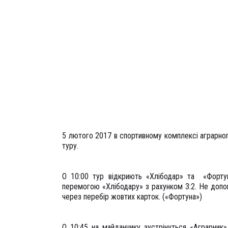
5 лютого 2017 в спортивному комплексі аграрного
туру.
О 10:00 тур відкриють «Хлібодар» та «Форту
перемогою «Хлібодару» з рахунком 3:2. Не доп
через перебір жовтих карток. («Фортуна»)
О 10:45 на майданчику зустрінуться «Аграрник