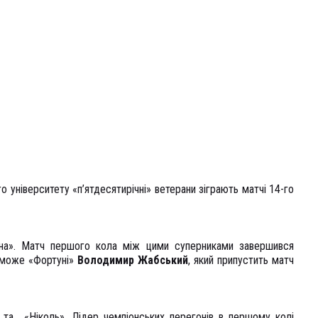
 університету «п’ятдесятирічні» ветерани зіграють матчі 14-го
на». Матч першого кола між цими суперниками завершився
оможе «Фортуні»
Володимир Жабський
, який припустить матч
» та «Ніколь». Лідер чемпіонських перегонів в першому колі