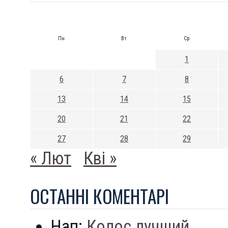
Пн
Вт
Ср
1
6
7
8
13
14
15
20
21
22
27
28
29
« Лют
Кві »
ОСТАННI КОМЕНТАРI
Нап:
Колос лучший...