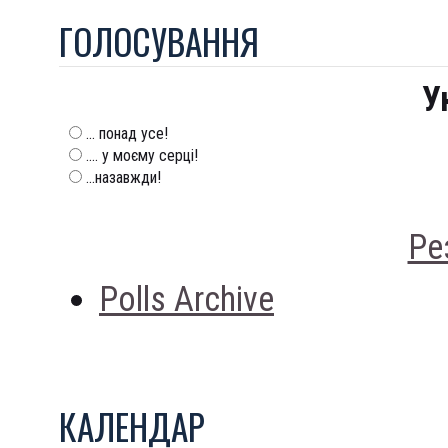
ГОЛОСУВАННЯ
У
... понад усе!
.... у моєму серці!
...назавжди!
Ре
Polls Archive
КАЛЕНДАР