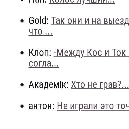
Gold:
Так они и на выез
что ...
Клоп:
-Между Кос и Ток
согла...
Академік:
Хто не грав?..
антон:
Не играли это точн