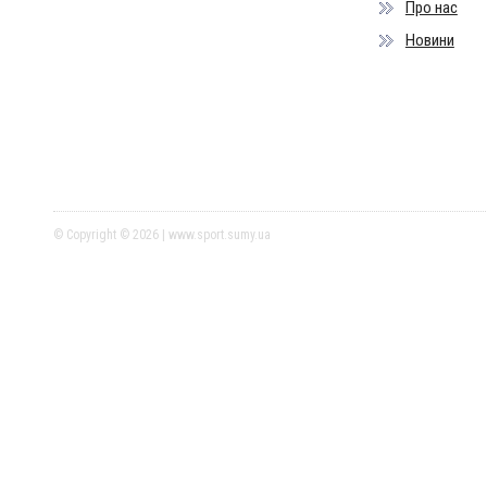
Про нас
Новини
© Copyright © 2026 | www.sport.sumy.ua