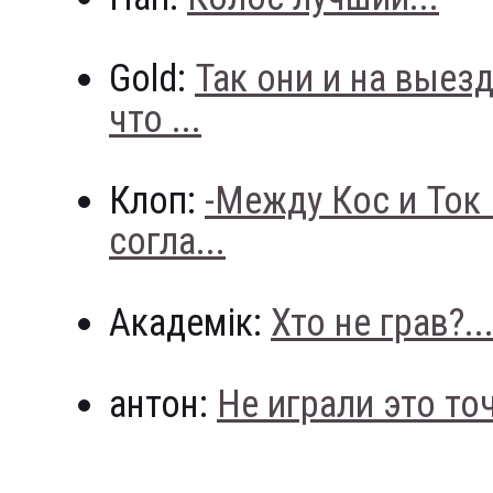
Gold:
Так они и на выез
что ...
Клоп:
-Между Кос и Ток
согла...
Академік:
Хто не грав?..
антон:
Не играли это точн