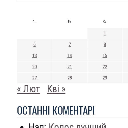
Пн
Вт
Ср
1
6
7
8
13
14
15
20
21
22
27
28
29
« Лют
Кві »
ОСТАННI КОМЕНТАРI
Нап:
Колос лучший...