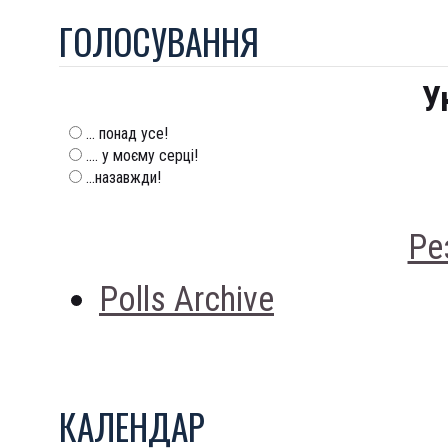
ГОЛОСУВАННЯ
У
... понад усе!
.... у моєму серці!
...назавжди!
Ре
Polls Archive
КАЛЕНДАР