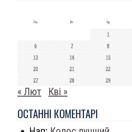
Пн
Вт
Ср
1
6
7
8
13
14
15
20
21
22
27
28
29
« Лют
Кві »
ОСТАННI КОМЕНТАРI
Нап:
Колос лучший...