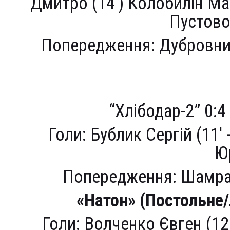
Дмитро (14′) Колобилін Мак
Пустово
Попередження: Дубровний
“Хлібодар-2” 0:4
Голи: Бублик Сергій (11′ 
Юр
Попередження: Шамрай
«Натон» (Постольне/
Голи: Волченко Євген (12′