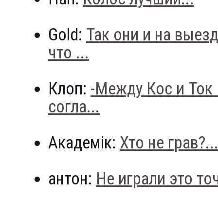
Gold:
Так они и на выез
что ...
Клоп:
-Между Кос и Ток
согла...
Академік:
Хто не грав?..
антон:
Не играли это точн