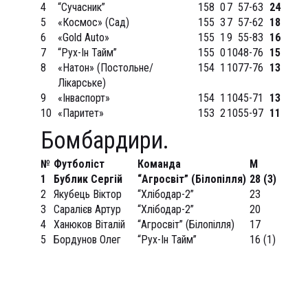
4
“Сучасник”
15
8
0
7
57-63
24
5
«Космос» (Сад)
15
5
3
7
57-62
18
6
«Gold Auto»
15
5
1
9
55-83
16
7
“Рух-Ін Тайм”
15
5
0
10
48-76
15
8
«Натон» (Постольне/
15
4
1
10
77-76
13
Лікарське)
9
«Інваспорт»
15
4
1
10
45-71
13
10
«Паритет»
15
3
2
10
55-97
11
Бомбардири.
№
Футбол
і
ст
Команда
М
1
Бублик Сергій
“Агросвіт” (Білопілля)
28 (3)
2
Якубець Віктор
“Хлібодар-2”
23
3
Саралієв Артур
“Хлібодар-2”
20
4
Ханюков Віталій
“Агросвіт” (Білопілля)
17
5
Бордунов Олег
“Рух-Ін Тайм”
16 (1)