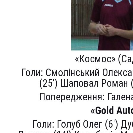
«Космос» (Са
Голи: Смолінський Олекса
(25′) Шаповал Роман (
Попередження: Галена
«Gold Au
Голи: Голуб Олег (6′) Д