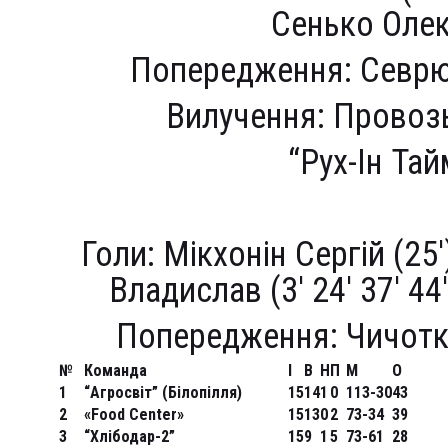
Сенько Олекс
Попередження: Севрюк
Вилучення: Провозь
“Рух-Ін Тай
Голи: Мікхонін Сергій (25
Владислав (3′ 24′ 37′ 44
Попередження: Чичотка
№
Команда
І
В
Н
П
М
О
1
“Агросвіт” (Білопілля)
15
14
1
0
113-30
43
2
«Food Center»
15
13
0
2
73-34
39
3
“Хлібодар-2”
15
9
1
5
73-61
28