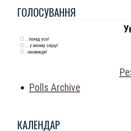
ГОЛОСУВАННЯ
У
... понад усе!
.... у моєму серці!
...назавжди!
Ре
Polls Archive
КАЛЕНДАР