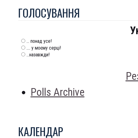
ГОЛОСУВАННЯ
У
... понад усе!
.... у моєму серці!
...назавжди!
Ре
Polls Archive
КАЛЕНДАР