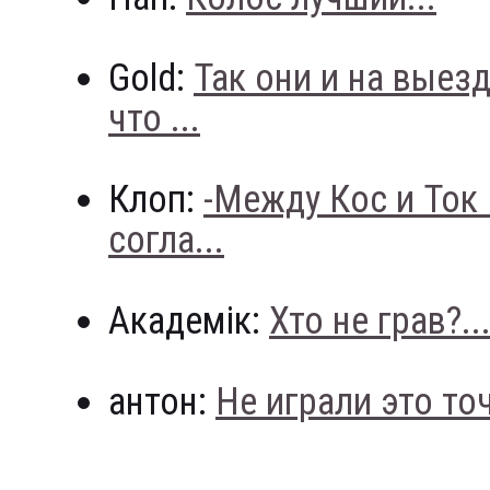
Gold:
Так они и на выез
что ...
Клоп:
-Между Кос и Ток
согла...
Академік:
Хто не грав?..
антон:
Не играли это точн