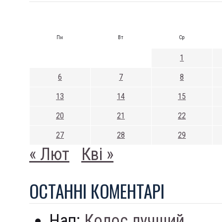
Пн
Вт
Ср
1
6
7
8
13
14
15
20
21
22
27
28
29
« Лют
Кві »
ОСТАННI КОМЕНТАРI
Нап:
Колос лучший...