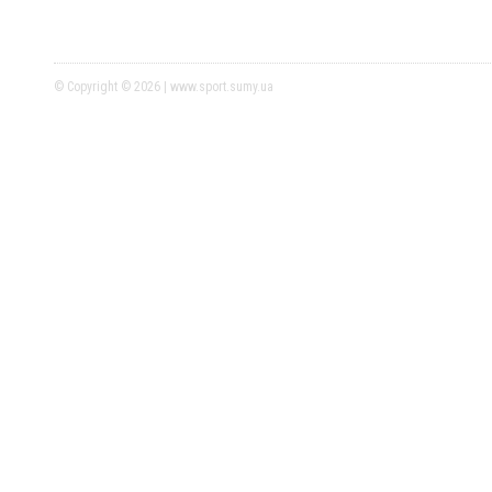
© Copyright © 2026 | www.sport.sumy.ua