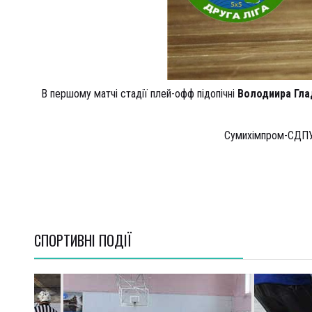
В першому матчі стадії плей-офф підопічні
Володиира Гл
Сумихімпром-СДПУ
СПОРТИВНI ПОДІЇ