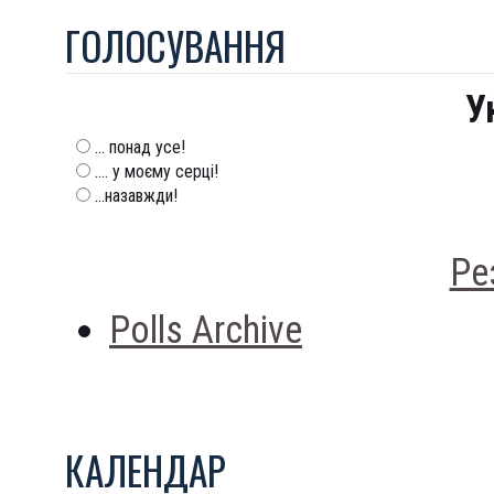
ГОЛОСУВАННЯ
У
... понад усе!
.... у моєму серці!
...назавжди!
Ре
Polls Archive
КАЛЕНДАР