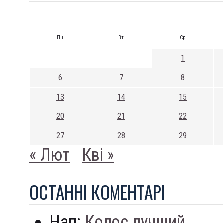
Пн
Вт
Ср
1
6
7
8
13
14
15
20
21
22
27
28
29
« Лют
Кві »
ОСТАННI КОМЕНТАРI
Нап:
Колос лучший...