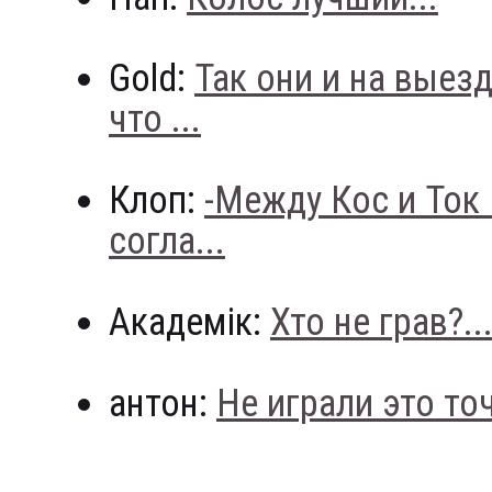
Gold:
Так они и на выез
что ...
Клоп:
-Между Кос и Ток
согла...
Академік:
Хто не грав?..
антон:
Не играли это точн