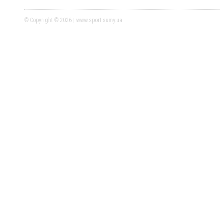
© Copyright © 2026 | www.sport.sumy.ua