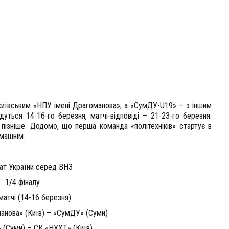
 київським «НПУ імені Драгоманова», а «СумДУ-U19» – з іншим
ться 14-16-го березня, матчі-відповіді – 21-23-го березня.
 пізніше. Додомо, що перша команда «політехніків» стартує в
омашнім.
ат України серед ВНЗ
1/4 фіналу
матчі (14-16 березня)
анова» (Київ) – «СумДУ» (Суми)
 (Суми) – СК «НУХТ» (Київ)