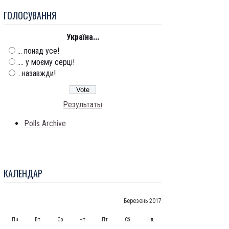
ГОЛОСУВАННЯ
Україна...
... понад усе!
.... у моєму серці!
...назавжди!
Результаты
Polls Archive
КАЛЕНДАР
Березень 2017
Пн
Вт
Ср
Чт
Пт
Сб
Нд