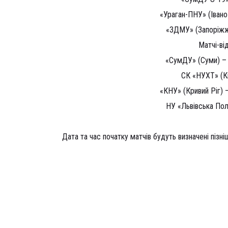
«Ураган-ПНУ» (Івано
«ЗДМУ» (Запоріжжя
Матчі-ві
«СумДУ» (Суми) – 
СК «НУХТ» (К
«КНУ» (Кривий Ріг) 
НУ «Львівська Пол
Дата та час початку матчів будуть визначені пізні