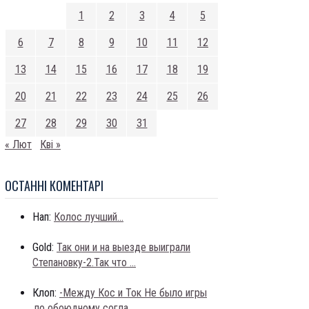
1
2
3
4
5
6
7
8
9
10
11
12
13
14
15
16
17
18
19
20
21
22
23
24
25
26
27
28
29
30
31
« Лют
Кві »
ОСТАННI КОМЕНТАРI
Нап:
Колос лучший...
Gold:
Так они и на выезде выиграли
Степановку-2.Так что ...
Клоп:
-Между Кос и Ток Не было игры
,по обоюдному согла...