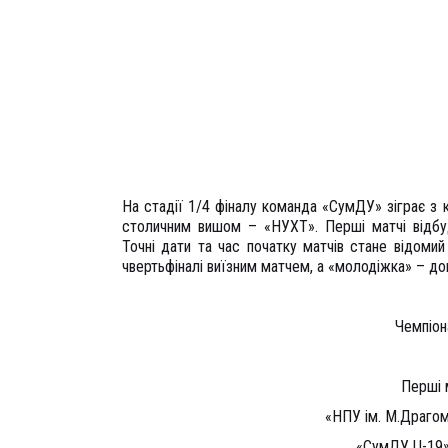
На стадії 1/4 фіналу команда «СумДУ» зіграє з
столичним вишом – «НУХТ». Перші матчі відбуду
Точні дати та час початку матчів стане відомий
чвертьфіналі виїзним матчем, а «молодіжка» – д
Чемпіон
Перші 
«НПУ ім. М.Драгом
«СумДУ U-19»