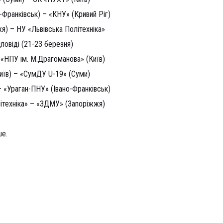
-Франківськ) – «КНУ» (Кривий Ріг)
) – НУ «Львівська Політехніка»
дповіді (21-23 березня)
«НПУ ім. М.Драгоманова» (Київ)
иїв) – «СумДУ U-19» (Суми)
– «Ураган-ПНУ» (Івано-Франківськ)
ітехніка» – «ЗДМУ» (Запоріжжя)
ше.