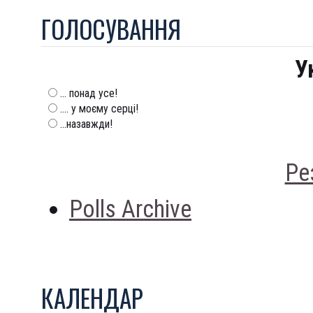
ГОЛОСУВАННЯ
У
... понад усе!
.... у моєму серці!
...назавжди!
Ре
Polls Archive
КАЛЕНДАР