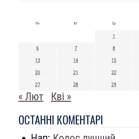
Пн
Вт
Ср
1
6
7
8
13
14
15
20
21
22
27
28
29
« Лют
Кві »
ОСТАННI КОМЕНТАРI
Нап:
Колос лучший...