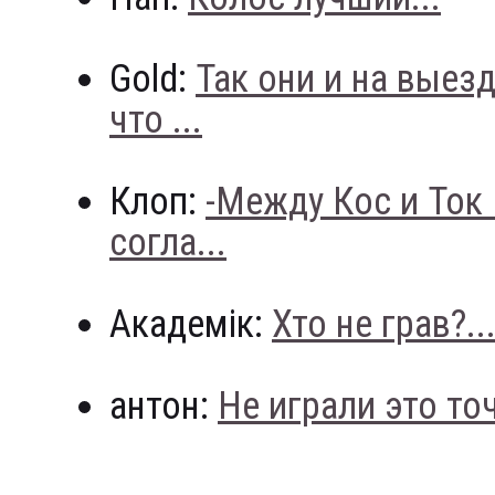
Gold:
Так они и на выез
что ...
Клоп:
-Между Кос и Ток
согла...
Академік:
Хто не грав?..
антон:
Не играли это точн