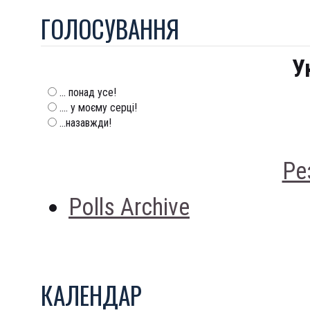
ГОЛОСУВАННЯ
У
... понад усе!
.... у моєму серці!
...назавжди!
Ре
Polls Archive
КАЛЕНДАР