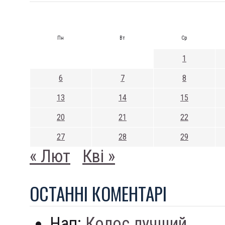
Пн
Вт
Ср
1
6
7
8
13
14
15
20
21
22
27
28
29
« Лют
Кві »
ОСТАННI КОМЕНТАРI
Нап:
Колос лучший...