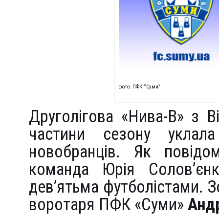
фото: ПФК “Суми”
Друголігова «Нива-В» з В
частини сезону уклал
новобранців. Як повідом
команда Юрія Солов’єн
дев’ятьма футболістами. З
воротаря ПФК «Суми»
Анд