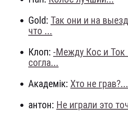
Gold:
Так они и на выез
что ...
Клоп:
-Между Кос и Ток
согла...
Академік:
Хто не грав?..
антон:
Не играли это точн