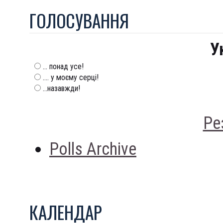
ГОЛОСУВАННЯ
У
... понад усе!
.... у моєму серці!
...назавжди!
Ре
Polls Archive
КАЛЕНДАР