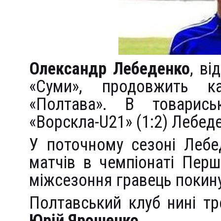
Олександр Лебеденко
, в
«Суми», продовжить к
«Полтава». В товарис
«Ворскла-U21» (1:2) Лебеде
У поточному сезоні Лебед
матчів в чемпіонаті Перш
міжсезоння гравець покину
Полтавський клуб нині т
Юрій Ярошенко
.