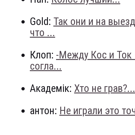
Gold:
Так они и на выез
что ...
Клоп:
-Между Кос и Ток
согла...
Академік:
Хто не грав?..
антон:
Не играли это точн