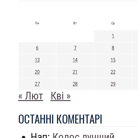
Пн
Вт
Ср
1
6
7
8
13
14
15
20
21
22
27
28
29
« Лют
Кві »
ОСТАННI КОМЕНТАРI
Нап:
Колос лучший...