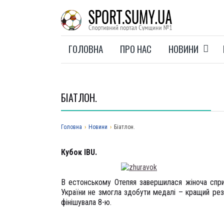
ГОЛОВНА
ПРО НАС
НОВИНИ
БІАТЛОН.
Головна
›
Новини
›
Біатлон.
Кубок IBU.
В естонському Отепяя завершилася жіноча спри
України не змогла здобути медалі – кращий ре
фінішувала 8-ю.