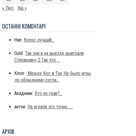
« Лют
Кві »
ОСТАННI КОМЕНТАРI
Нап:
Колос лучший...
Gold:
Так они и на выезде выиграли
Степановку-2.Так что ...
Клоп:
-Между Кос и Ток Не было игры
,по обоюдному согла...
Академік:
Хто не грав?...
антон:
Не играли это точно......
АРХIВ