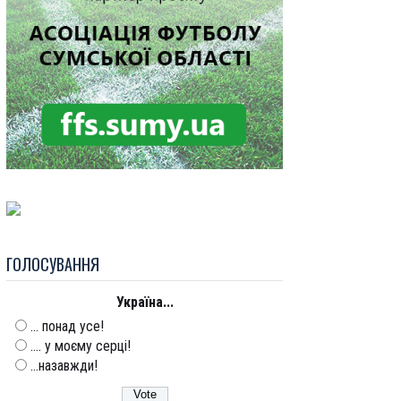
ГОЛОСУВАННЯ
Україна...
... понад усе!
.... у моєму серці!
...назавжди!