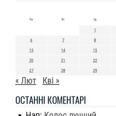
Пн
Вт
Ср
1
6
7
8
13
14
15
20
21
22
27
28
29
« Лют
Кві »
ОСТАННI КОМЕНТАРI
Нап:
Колос лучший...