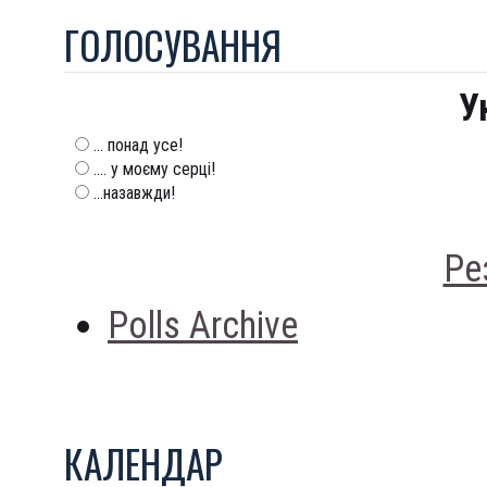
ГОЛОСУВАННЯ
У
... понад усе!
.... у моєму серці!
...назавжди!
Ре
Polls Archive
КАЛЕНДАР