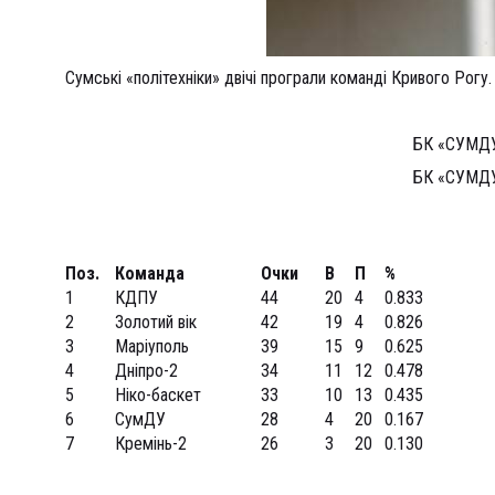
Сумські «політехніки» двічі програли команді Кривого Рогу.
БК «СУМД
БК «СУМД
Поз.
Команда
Очки
В
П
%
1
КДПУ
44
20
4
0.833
2
Золотий вік
42
19
4
0.826
3
Маріуполь
39
15
9
0.625
4
Дніпро-2
34
11
12
0.478
5
Ніко-баскет
33
10
13
0.435
6
СумДУ
28
4
20
0.167
7
Кремінь-2
26
3
20
0.130