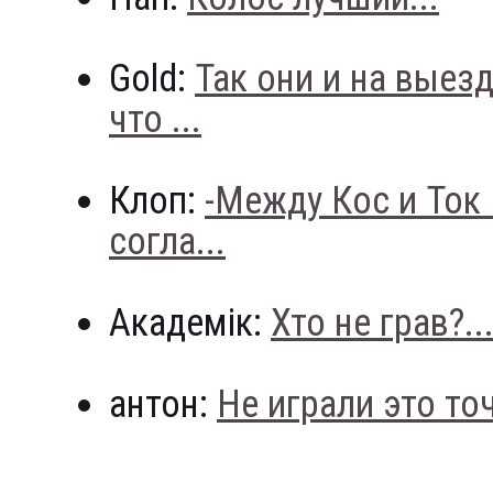
Gold:
Так они и на выез
что ...
Клоп:
-Между Кос и Ток
согла...
Академік:
Хто не грав?..
антон:
Не играли это точн