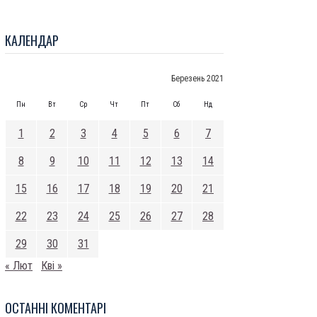
КАЛЕНДАР
Березень 2021
Пн
Вт
Ср
Чт
Пт
Сб
Нд
1
2
3
4
5
6
7
8
9
10
11
12
13
14
15
16
17
18
19
20
21
22
23
24
25
26
27
28
29
30
31
« Лют
Кві »
ОСТАННI КОМЕНТАРI