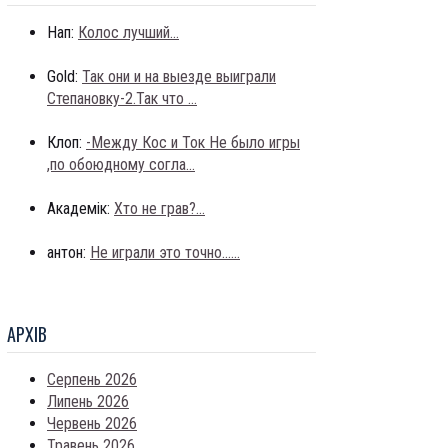
Нап:
Колос лучший...
Gold:
Так они и на выезде выиграли
Степановку-2.Так что ...
Клоп:
-Между Кос и Ток Не было игры
,по обоюдному согла...
Академік:
Хто не грав?...
антон:
Не играли это точно......
АРХIВ
Серпень 2026
Липень 2026
Червень 2026
Травень 2026