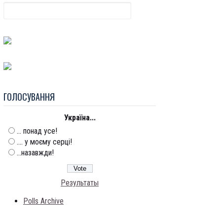
ГОЛОСУВАННЯ
Україна...
... понад усе!
.... у моєму серці!
...назавжди!
Результаты
Polls Archive