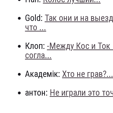
Gold:
Так они и на выез
что ...
Клоп:
-Между Кос и Ток
согла...
Академік:
Хто не грав?..
антон:
Не играли это точн