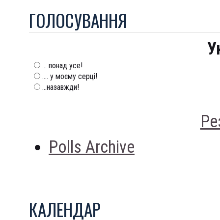
ГОЛОСУВАННЯ
У
... понад усе!
.... у моєму серці!
...назавжди!
Ре
Polls Archive
КАЛЕНДАР