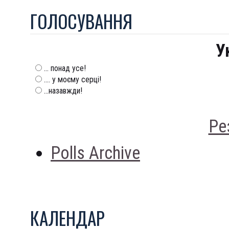
ГОЛОСУВАННЯ
У
... понад усе!
.... у моєму серці!
...назавжди!
Ре
Polls Archive
КАЛЕНДАР