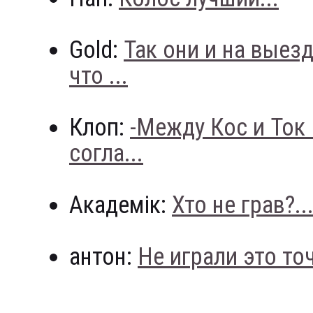
Gold:
Так они и на выез
что ...
Клоп:
-Между Кос и Ток
согла...
Академік:
Хто не грав?..
антон:
Не играли это точн