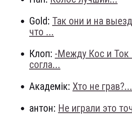
Gold:
Так они и на выез
что ...
Клоп:
-Между Кос и Ток
согла...
Академік:
Хто не грав?..
антон:
Не играли это точн