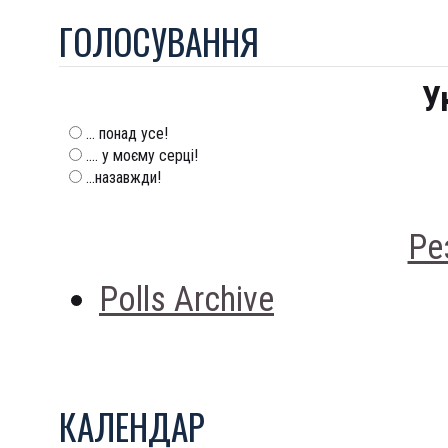
ГОЛОСУВАННЯ
У
... понад усе!
.... у моєму серці!
...назавжди!
Ре
Polls Archive
КАЛЕНДАР