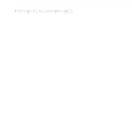
© Copyright © 2026 | www.sport.sumy.ua