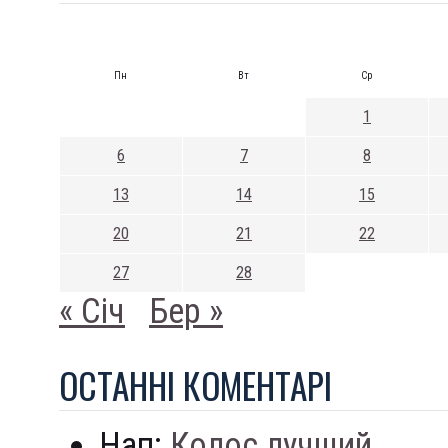
Пн
Вт
Ср
1
6
7
8
13
14
15
20
21
22
27
28
« Січ
Бер »
ОСТАННI КОМЕНТАРI
Нап:
Колос лучший...