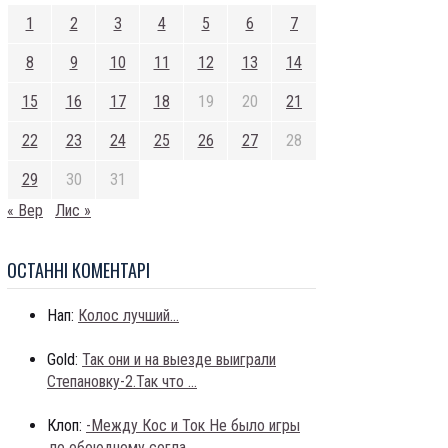
1
2
3
4
5
6
7
8
9
10
11
12
13
14
15
16
17
18
19
20
21
22
23
24
25
26
27
28
29
30
31
« Вер
Лис »
ОСТАННI КОМЕНТАРI
Нап:
Колос лучший...
Gold:
Так они и на выезде выиграли
Степановку-2.Так что ...
Клоп:
-Между Кос и Ток Не было игры
,по обоюдному согла...