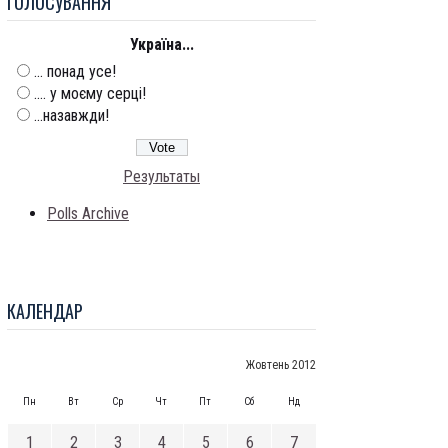
ГОЛОСУВАННЯ
Україна...
... понад усе!
.... у моєму серці!
...назавжди!
Результаты
Polls Archive
КАЛЕНДАР
Жовтень 2012
Пн
Вт
Ср
Чт
Пт
Сб
Нд
1
2
3
4
5
6
7