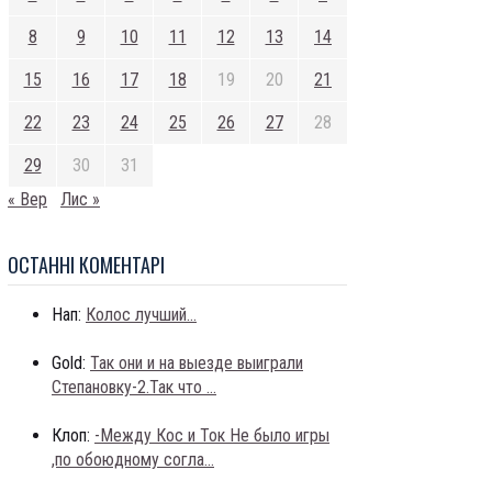
8
9
10
11
12
13
14
15
16
17
18
19
20
21
22
23
24
25
26
27
28
29
30
31
« Вер
Лис »
ОСТАННI КОМЕНТАРI
Нап:
Колос лучший...
Gold:
Так они и на выезде выиграли
Степановку-2.Так что ...
Клоп:
-Между Кос и Ток Не было игры
,по обоюдному согла...