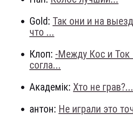
Gold:
Так они и на выез
что ...
Клоп:
-Между Кос и Ток
согла...
Академік:
Хто не грав?..
антон:
Не играли это точн