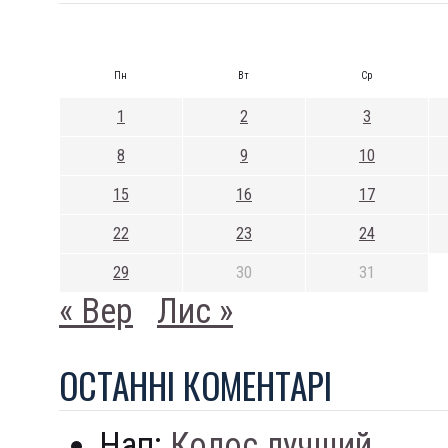
Пн
Вт
Ср
1
2
3
8
9
10
15
16
17
22
23
24
29
30
31
« Вер
Лис »
ОСТАННI КОМЕНТАРI
Нап:
Колос лучший...