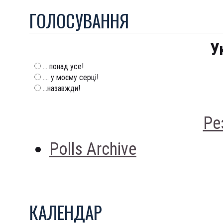
ГОЛОСУВАННЯ
У
... понад усе!
.... у моєму серці!
...назавжди!
Ре
Polls Archive
КАЛЕНДАР