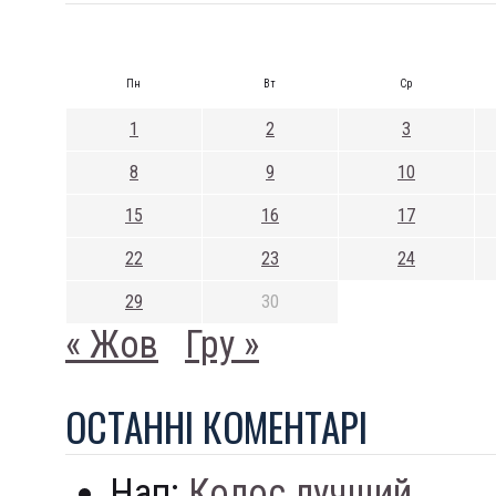
Пн
Вт
Ср
1
2
3
8
9
10
15
16
17
22
23
24
29
30
« Жов
Гру »
ОСТАННI КОМЕНТАРI
Нап:
Колос лучший...