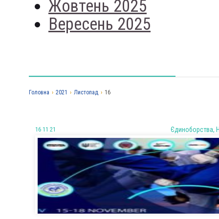
Жовтень 2025
Вересень 2025
Головна
›
2021
›
Листопад
›
16
16 11 21
Єдиноборства, 