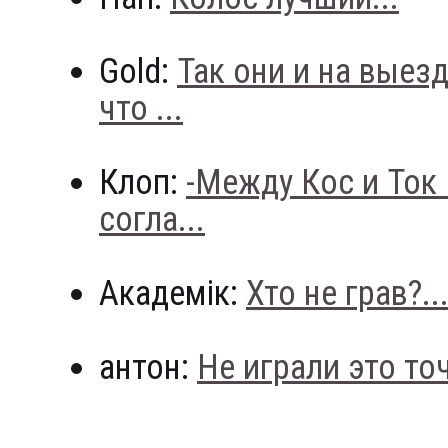
Gold:
Так они и на выез
что ...
Клоп:
-Между Кос и Ток
согла...
Академік:
Хто не грав?..
антон:
Не играли это точн