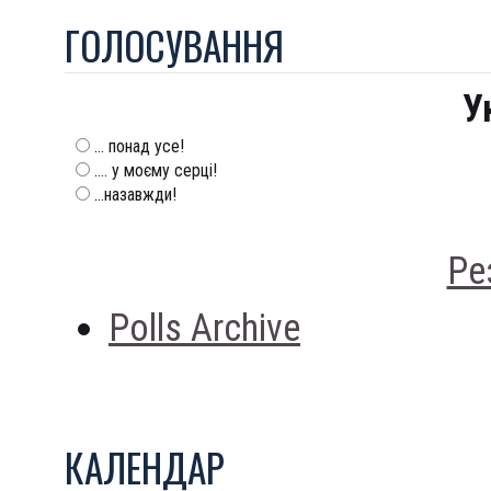
ГОЛОСУВАННЯ
У
... понад усе!
.... у моєму серці!
...назавжди!
Ре
Polls Archive
КАЛЕНДАР