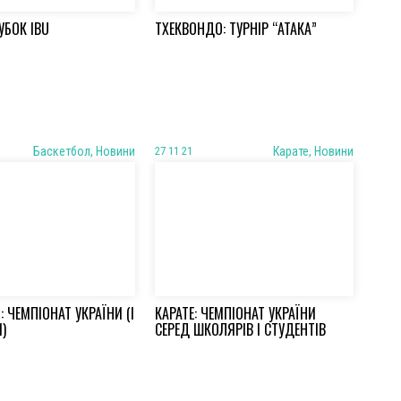
УБОК IBU
ТХЕКВОНДО: ТУРНІР “АТАКА”
Баскетбол, Новини
27 11 21
Карате, Новини
: ЧЕМПІОНАТ УКРАЇНИ (І
КАРАТЕ: ЧЕМПІОНАТ УКРАЇНИ
И)
СЕРЕД ШКОЛЯРІВ І СТУДЕНТІВ