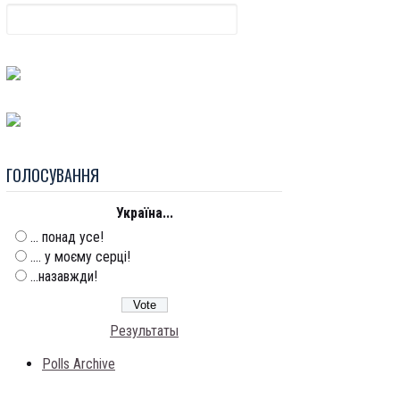
ГОЛОСУВАННЯ
Україна...
... понад усе!
.... у моєму серці!
...назавжди!
Результаты
Polls Archive