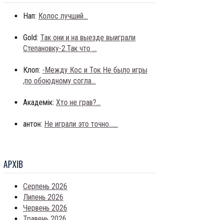
Нап:
Колос лучший...
Gold:
Так они и на выезде выиграли
Степановку-2.Так что ...
Клоп:
-Между Кос и Ток Не было игры
,по обоюдному согла...
Академік:
Хто не грав?...
антон:
Не играли это точно......
АРХIВ
Серпень 2026
Липень 2026
Червень 2026
Травень 2026