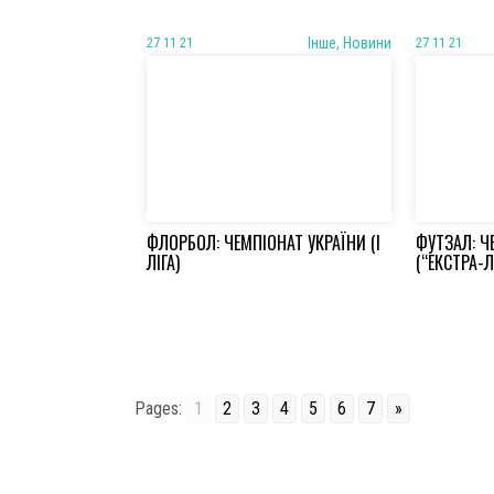
27 11 21
Iнше, Новини
27 11 21
ФЛОРБОЛ: ЧЕМПІОНАТ УКРАЇНИ (І
ФУТЗАЛ: Ч
ЛІГА)
(“ЕКСТРА-Л
Pages:
1
2
3
4
5
6
7
»