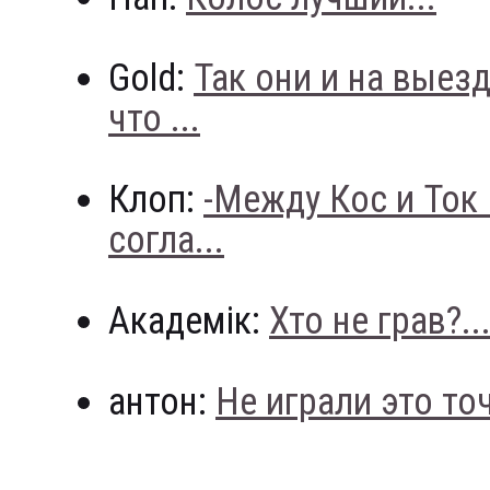
Gold:
Так они и на выез
что ...
Клоп:
-Между Кос и Ток
согла...
Академік:
Хто не грав?..
антон:
Не играли это точн