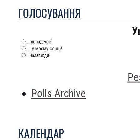
ГОЛОСУВАННЯ
У
... понад усе!
.... у моєму серці!
...назавжди!
Ре
Polls Archive
КАЛЕНДАР