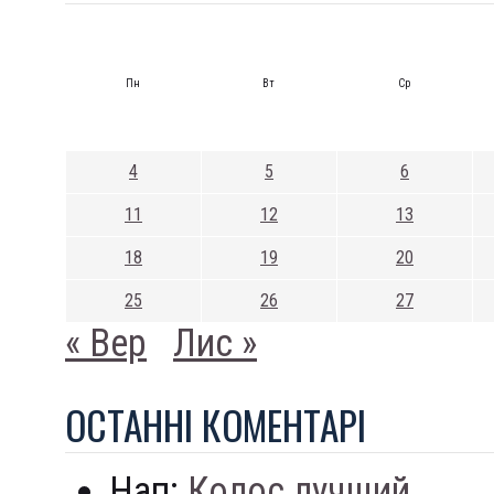
Пн
Вт
Ср
4
5
6
11
12
13
18
19
20
25
26
27
« Вер
Лис »
ОСТАННI КОМЕНТАРI
Нап:
Колос лучший...