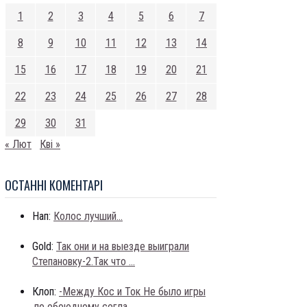
1
2
3
4
5
6
7
8
9
10
11
12
13
14
15
16
17
18
19
20
21
22
23
24
25
26
27
28
29
30
31
« Лют
Кві »
ОСТАННI КОМЕНТАРI
Нап:
Колос лучший...
Gold:
Так они и на выезде выиграли
Степановку-2.Так что ...
Клоп:
-Между Кос и Ток Не было игры
,по обоюдному согла...