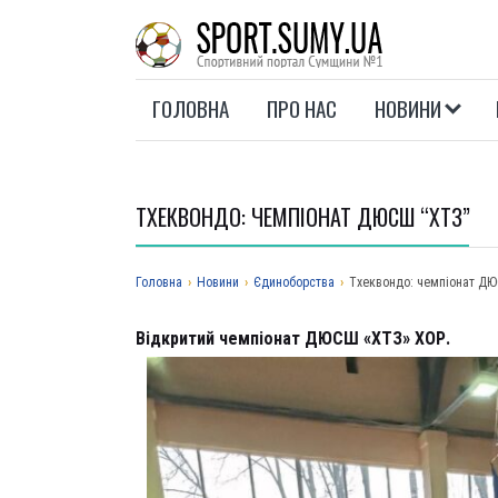
ГОЛОВНА
ПРО НАС
НОВИНИ
ТХЕКВОНДО: ЧЕМПІОНАТ ДЮСШ “ХТЗ”
Головна
›
Новини
›
Єдиноборства
›
Тхеквондо: чемпіонат Д
Відкритий чемпіонат ДЮСШ «ХТЗ» ХОР.