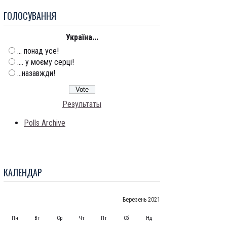
ГОЛОСУВАННЯ
Україна...
... понад усе!
.... у моєму серці!
...назавжди!
Результаты
Polls Archive
КАЛЕНДАР
Березень 2021
Пн
Вт
Ср
Чт
Пт
Сб
Нд