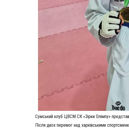
Сумський клуб ЦВСМ СК «Зірки Олімпу» представ
Після двох перемог над харківськими спортсменк