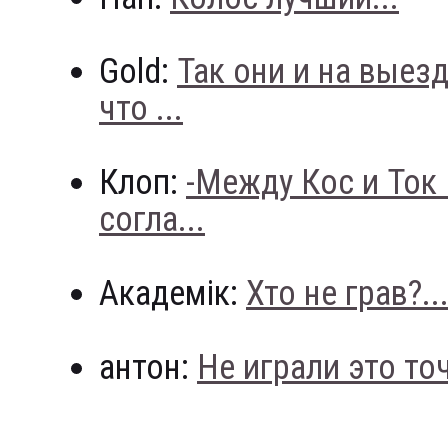
Gold:
Так они и на выез
что ...
Клоп:
-Между Кос и Ток
согла...
Академік:
Хто не грав?..
антон:
Не играли это точн