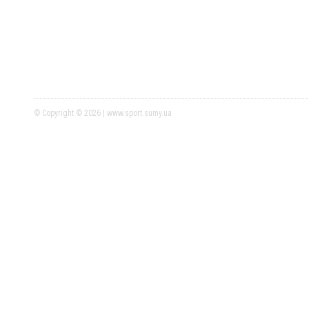
© Copyright © 2026 | www.sport.sumy.ua