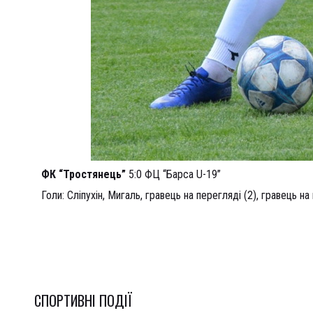
ФК “Тростянець”
5:0 ФЦ “Барса U-19”
Голи: Сліпухін, Мигаль, гравець на перегляді (2), гравець на
СПОРТИВНI ПОДІЇ