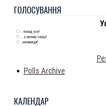
ГОЛОСУВАННЯ
У
... понад усе!
.... у моєму серці!
...назавжди!
Ре
Polls Archive
КАЛЕНДАР