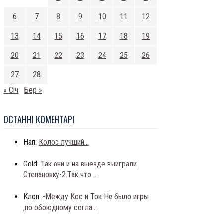
6
7
8
9
10
11
12
13
14
15
16
17
18
19
20
21
22
23
24
25
26
27
28
« Січ
Бер »
ОСТАННI КОМЕНТАРI
Нап:
Колос лучший...
Gold:
Так они и на выезде выиграли
Степановку-2.Так что ...
Клоп:
-Между Кос и Ток Не было игры
,по обоюдному согла...