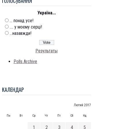
ГОЛОСУВАННЯ
Україна...
... понад усе!
.... у моєму серці!
...назавжди!
Результаты
Polls Archive
КАЛЕНДАР
Лютий 2017
Пн
Вт
Ср
Чт
Пт
Сб
Нд
1
2
3
4
5