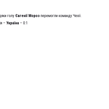
вдяки голу
Євгенії Мороз
перемогли команду Чехії.
ія –
Україна
– 0:1