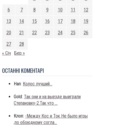
6
7
8
9
10
11
12
13
14
15
16
17
18
19
20
21
22
23
24
25
26
27
28
« Січ
Бер »
ОСТАННI КОМЕНТАРI
Нап:
Колос лучший...
Gold:
Так они и на выезде выиграли
Степановку-2.Так что ...
Клоп:
-Между Кос и Ток Не было игры
,по обоюдному согла...