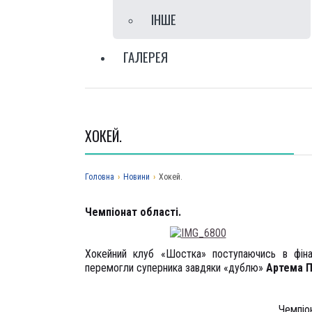
IНШЕ
ГАЛЕРЕЯ
ХОКЕЙ.
Головна
›
Новини
›
Хокей.
Чемп
іонат
області.
Хокейний клуб «Шостка» поступаючись в фін
перемогли суперника завдяки «дублю»
Артема 
Чемпіо