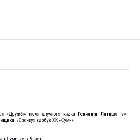
алі «Дружбі» після влучного кидка
Геннадія Латиша
, зміг
Пищика
. «Бронзу» здобув ХК «Суми».
нат Сумської області