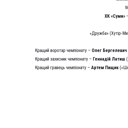
М
ХК «Суми»
–
«Дружба» (Хутір-Ми
Кращий воротар чемпіонату –
Олег Бергелевич
Кращий захисник чемпіонату –
Геннадій Латиш
(
Кращий гравець чемпіонату –
Артем Пищик
(«Шо