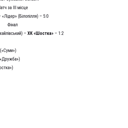
атч за ІІІ місце
 «Лідер» (Білопілля) – 5:0
Фінал
хайлівський) –
ХК «Шостка»
– 1:2
(«Суми»)
«Дружба»)
стка»)