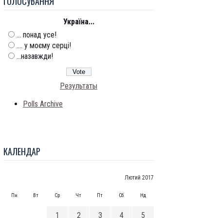
ГОЛОСУВАННЯ
Україна...
... понад усе!
.... у моєму серці!
...назавжди!
Результаты
Polls Archive
КАЛЕНДАР
Лютий 2017
Пн
Вт
Ср
Чт
Пт
Сб
Нд
1
2
3
4
5