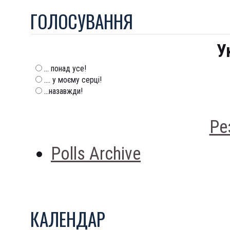
ГОЛОСУВАННЯ
У
... понад усе!
.... у моєму серці!
...назавжди!
Ре
Polls Archive
КАЛЕНДАР