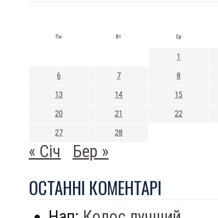
Пн
Вт
Ср
1
6
7
8
13
14
15
20
21
22
27
28
« Січ
Бер »
ОСТАННI КОМЕНТАРI
Нап:
Колос лучший...