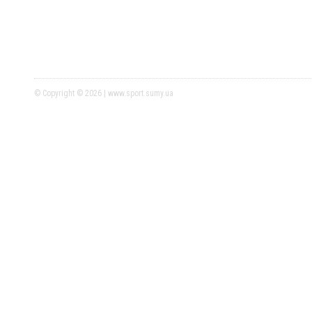
© Copyright © 2026 | www.sport.sumy.ua