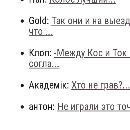
Gold:
Так они и на выез
что ...
Клоп:
-Между Кос и Ток
согла...
Академік:
Хто не грав?..
антон:
Не играли это точн