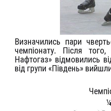
Визначились пари чверть
чемпіонату. Після того
Нафтогаз» відмовились від
від групи «Південь» вийшл
Чемпі
¼