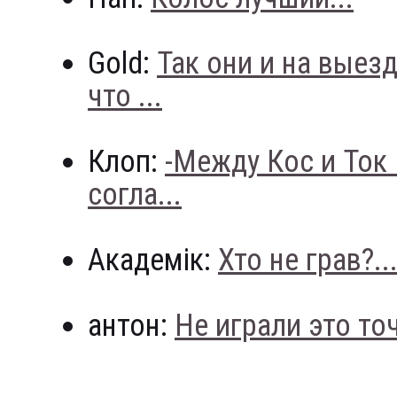
Gold:
Так они и на выез
что ...
Клоп:
-Между Кос и Ток
согла...
Академік:
Хто не грав?..
антон:
Не играли это точн