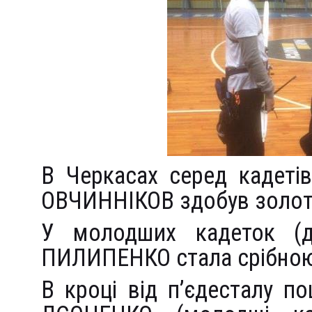
В Черкасах серед кадеті
ОВЧИННІКОВ здобув золот
У молодших кадеток (д
ПИЛИПЕНКО стала срібною
В кроці від п’єдесталу 