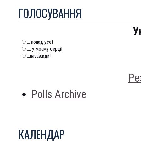
ГОЛОСУВАННЯ
У
... понад усе!
.... у моєму серці!
...назавжди!
Ре
Polls Archive
КАЛЕНДАР