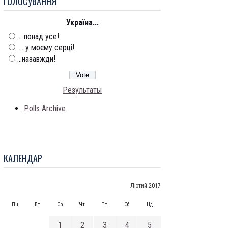
ГОЛОСУВАННЯ
Україна...
... понад усе!
.... у моєму серці!
...назавжди!
Результаты
Polls Archive
КАЛЕНДАР
Лютий 2017
Пн
Вт
Ср
Чт
Пт
Сб
Нд
1
2
3
4
5