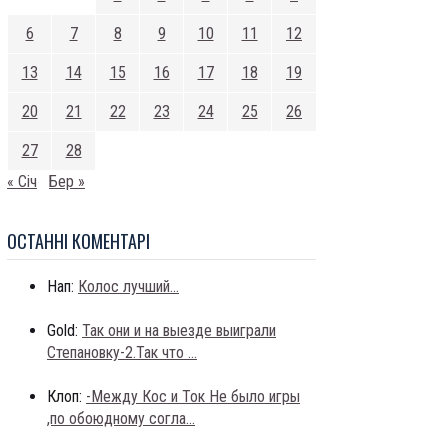
6
7
8
9
10
11
12
13
14
15
16
17
18
19
20
21
22
23
24
25
26
27
28
« Січ
Бер »
ОСТАННI КОМЕНТАРI
Нап:
Колос лучший...
Gold:
Так они и на выезде выиграли
Степановку-2.Так что ...
Клоп:
-Между Кос и Ток Не было игры
,по обоюдному согла...