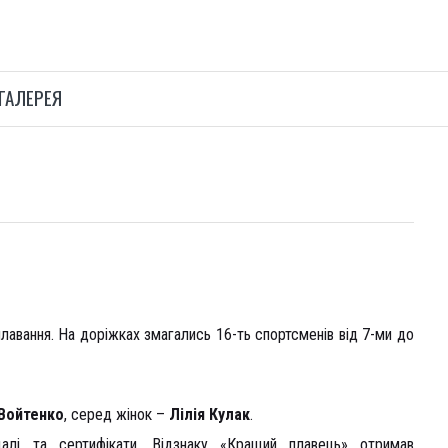
ГАЛЕРЕЯ
авання. На доріжках змагались 16-ть спортсменів від 7-ми до
Войтенко
, серед жінок –
Лілія Кулак
.
далі та сертифікати. Відзнаку «Кращий плавець» отримав