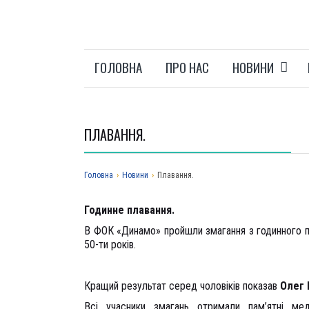
ГОЛОВНА
ПРО НАС
НОВИНИ
ПЛАВАННЯ.
Головна
›
Новини
›
Плавання.
Годинне плавання.
В ФОК «Динамо» пройшли змагання з годинного пл
50-ти років.
Кращий результат серед чоловіків показав
Олег 
Всі учасники змагань отримали пам’ятні ме