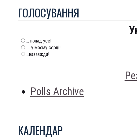
ГОЛОСУВАННЯ
У
... понад усе!
.... у моєму серці!
...назавжди!
Ре
Polls Archive
КАЛЕНДАР