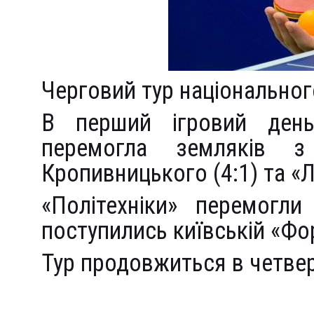
Черговий тур національного
В перший ігровий день
перемогла земляків 
Кропивницького (4:1) та «Л
«Політехніки» перемогли
поступились київській «Фор
Тур продовжиться в четвер,