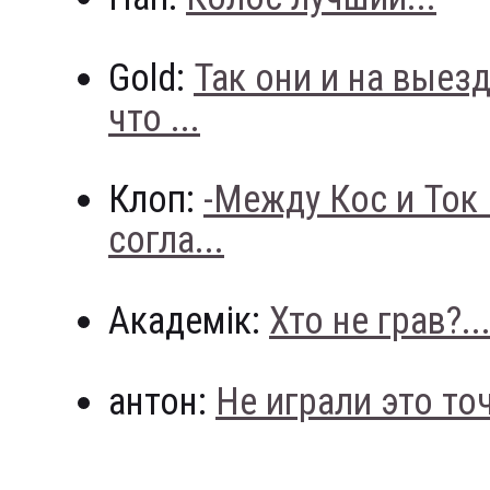
Gold:
Так они и на выез
что ...
Клоп:
-Между Кос и Ток
согла...
Академік:
Хто не грав?..
антон:
Не играли это точн