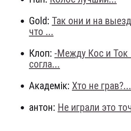
Gold:
Так они и на выез
что ...
Клоп:
-Между Кос и Ток
согла...
Академік:
Хто не грав?..
антон:
Не играли это точн