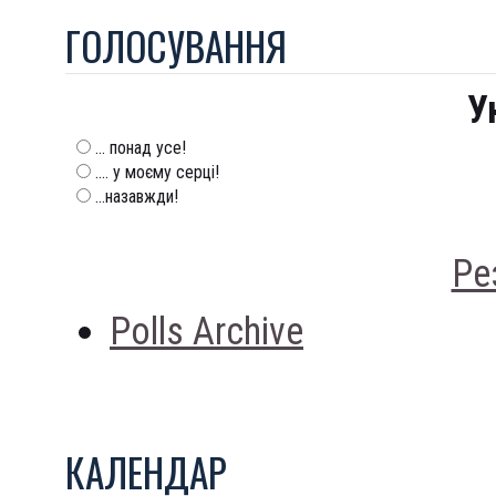
ГОЛОСУВАННЯ
У
... понад усе!
.... у моєму серці!
...назавжди!
Ре
Polls Archive
КАЛЕНДАР