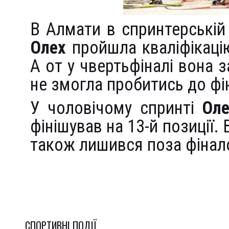
В Алмати в спринтерській
Олех
пройшла кваліфікацію
А от у чвертьфіналі вона за
не змогла пробитись до фі
У чоловічому спринті
Оле
фінішував на 13-й позиції. 
також лишився поза фінал
СПОРТИВНI ПОДІЇ