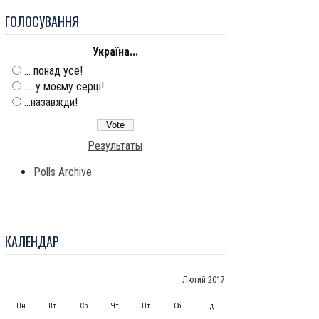
ГОЛОСУВАННЯ
Україна...
... понад усе!
.... у моєму серці!
...назавжди!
Результаты
Polls Archive
КАЛЕНДАР
Лютий 2017
Пн
Вт
Ср
Чт
Пт
Сб
Нд