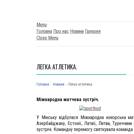
Menu
Головна
Про нас
Новини
Галерея
Close Menu
ЛЕГКА АТЛЕТИКА.
Головна
›
Новини
›
Легка атлетика.
Міжнародна матчева зустріч.
У Мінську відбулася Міжнародна юніорська матч
Азербайджану, Естонії, Латвії, Литви, Туреччини
зустрічі. Командну перемогу святкувала команда 