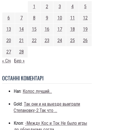
1
2
3
4
5
6
7
8
9
10
11
12
13
14
15
16
17
18
19
20
21
22
23
24
25
26
27
28
« Січ
Бер »
ОСТАННI КОМЕНТАРI
Нап:
Колос лучший...
Gold:
Так они и на выезде выиграли
Степановку-2.Так что ...
Клоп:
-Между Кос и Ток Не было игры
,по обоюдному согла...