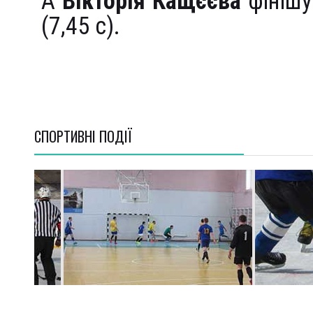
А
Вікторія Кащєєва
фінішу
(7,45 с).
СПОРТИВНI ПОДІЇ