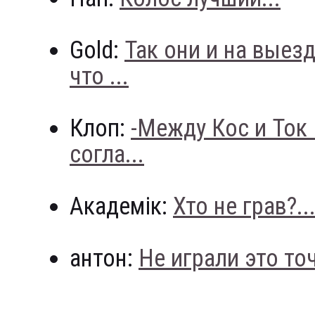
Gold:
Так они и на выез
что ...
Клоп:
-Между Кос и Ток
согла...
Академік:
Хто не грав?..
антон:
Не играли это точн