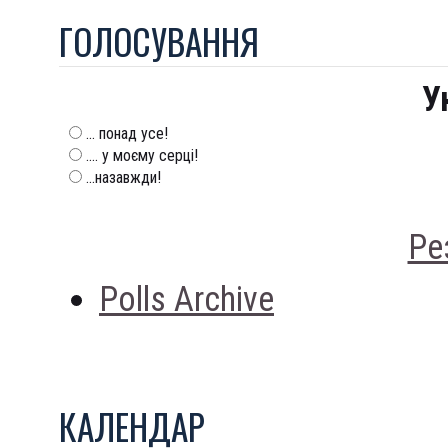
ГОЛОСУВАННЯ
У
... понад усе!
.... у моєму серці!
...назавжди!
Ре
Polls Archive
КАЛЕНДАР