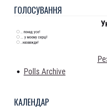
ГОЛОСУВАННЯ
У
... понад усе!
.... у моєму серці!
...назавжди!
Ре
Polls Archive
КАЛЕНДАР