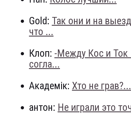
Gold:
Так они и на выез
что ...
Клоп:
-Между Кос и Ток
согла...
Академік:
Хто не грав?..
антон:
Не играли это точн