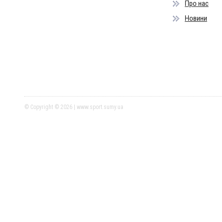
Про нас
Новини
© Copyright © 2026 | www.sport.sumy.ua