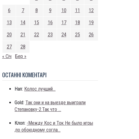
6
7
8
9
10
11
12
13
14
15
16
17
18
19
20
21
22
23
24
25
26
27
28
« Січ
Бер »
ОСТАННI КОМЕНТАРI
Нап:
Колос лучший...
Gold:
Так они и на выезде выиграли
Степановку-2.Так что ...
Клоп:
-Между Кос и Ток Не было игры
,по обоюдному согла...