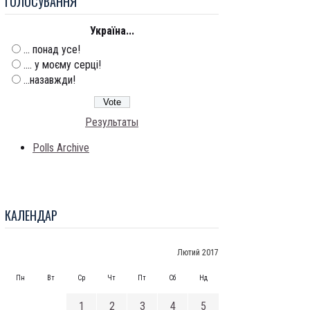
ГОЛОСУВАННЯ
Україна...
... понад усе!
.... у моєму серці!
...назавжди!
Результаты
Polls Archive
КАЛЕНДАР
Лютий 2017
Пн
Вт
Ср
Чт
Пт
Сб
Нд
1
2
3
4
5